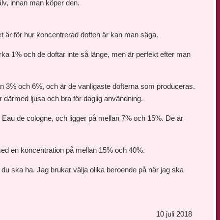
jälv, innan man köper den.
Det är för hur koncentrerad doften är kan man säga.
rka 1% och de doftar inte så länge, men är perfekt efter man
an 3% och 6%, och är de vanligaste dofterna som produceras.
 därmed ljusa och bra för daglig användning.
n Eau de cologne, och ligger på mellan 7% och 15%. De är
med en koncentration på mellan 15% och 40%.
 du ska ha. Jag brukar välja olika beroende på när jag ska
10 juli 2018