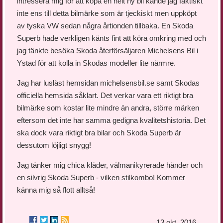
intressera mig för att köpa en helt ny bil kände jag faktiskt
inte ens till detta bilmärke som är tjeckiskt men uppköpt
av tyska VW sedan några årtionden tillbaka. En Skoda
Superb hade verkligen känts fint att köra omkring med och
jag tänkte besöka Skoda återförsäljaren Michelsens Bil i
Ystad för att kolla in Skodas modeller lite närmre.
Jag har lusläst hemsidan michelsensbil.se samt Skodas
officiella hemsida såklart. Det verkar vara ett riktigt bra
bilmärke som kostar lite mindre än andra, större märken
eftersom det inte har samma gedigna kvalitetshistoria. Det
ska dock vara riktigt bra bilar och Skoda Superb är
dessutom löjligt snygg!
Jag tänker mig chica kläder, välmanikyrerade händer och
en silvrig Skoda Superb - vilken stilkombo! Kommer
känna mig så flott alltså!
13 okt. 2016